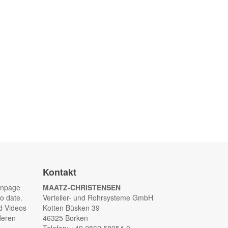
Kontakt
anpage
MAATZ-CHRISTENSEN
o date.
Verteiler- und Rohrsysteme GmbH
d Videos
Kotten Büsken 39
deren
46325 Borken