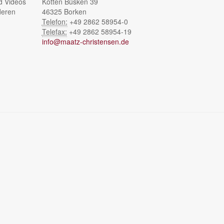
d Videos
Kotten Büsken 39
deren
46325 Borken
Telefon:
+49 2862 58954-0
Telefax:
+49 2862 58954-19
info@maatz-christensen.de