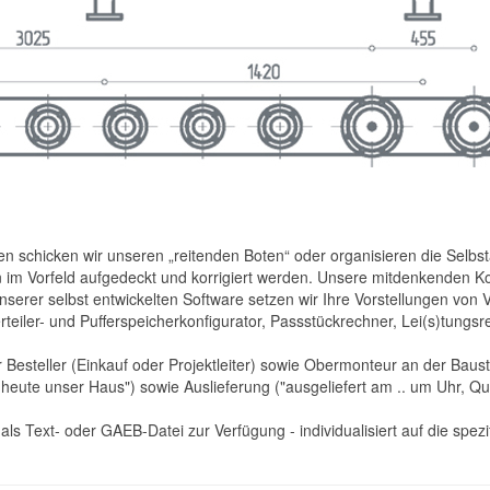
en schicken wir unseren „reitenden Boten“ oder organisieren die Selbs
en im Vorfeld aufgedeckt und korrigiert werden. Unsere mitdenkenden 
nserer selbst entwickelten Software setzen wir Ihre Vorstellungen von 
erteiler- und Pufferspeicherkonfigurator, Passstückrechner, Lei(s)tung
Besteller (Einkauf oder Projektleiter) sowie Obermonteur an der Baust
heute unser Haus") sowie Auslieferung ("ausgeliefert am .. um Uhr, Q
ls Text- oder GAEB-Datei zur Verfügung - individualisiert auf die spezi