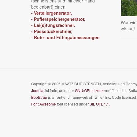
(schnellstens und mit einer Hand
bedienbar!) einen
- Verteilergenerator,
- Pufferspeichergenerator,
Wer wir
- Lei(s)tungsrechner,
wir tun!
- Passstückrechner,
- Rohr- und Fittingabmessungen
Copyright © 2026 MAATZ·CHRISTENSEN, Verteiler- und Rohrsy
Joomla!
ist freie, unter der
GNU/GPL-Lizenz
veröffentlichte Soft
Bootstrap
is a front-end framework of Twitter, Inc. Code license
Font Awesome
font licensed under
SIL OFL 1.1
.