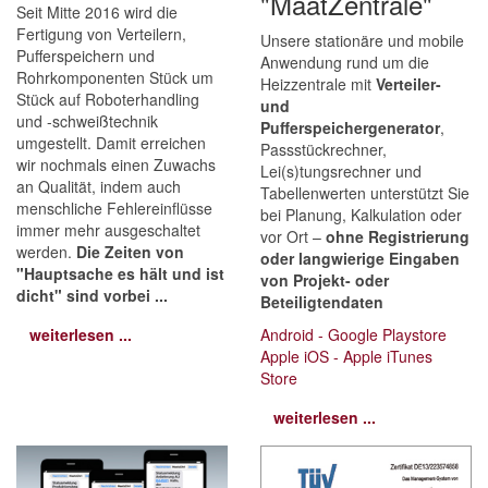
"MaatZentrale"
Seit Mitte 2016 wird die
Fertigung von Verteilern,
Unsere stationäre und mobile
Pufferspeichern und
Anwendung rund um die
Rohrkomponenten Stück um
Heizzentrale mit
Verteiler-
Stück auf Roboterhandling
und
und -schweißtechnik
Pufferspeichergenerator
,
umgestellt. Damit erreichen
Passstückrechner,
wir nochmals einen Zuwachs
Lei(s)tungsrechner und
an Qualität, indem auch
Tabellenwerten unterstützt Sie
menschliche Fehlereinflüsse
bei Planung, Kalkulation oder
immer mehr ausgeschaltet
vor Ort –
ohne Registrierung
werden.
Die Zeiten von
oder langwierige E
ingaben
"Hauptsache es hält und ist
von
P
rojekt- oder
dicht" sind vorbei ...
Beteiligtendaten
weiterlesen ...
Android - Google Playstore
Apple iOS - Apple iTunes
Store
weiterlesen ...